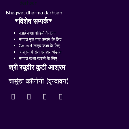
Bhagwat dharma darhsan
*विशेष सम्पर्क*
पढ़ाई कक्षा वीडियो के लिए
भगवत मूल पाठ कराने के लिए
Gmeet लाइव कक्षा के लिए
आश्रम में संत ब्राह्मण भंडारा
भगवत कथा कराने के लिए
श्री रघुवीर
कुटी
आश्रम
चामुंडा कॉलोनी (वृन्दावन)
F
L
Y
I
a
i
o
n
c
n
u
s
e
k
t
t
b
e
u
a
o
d
b
g